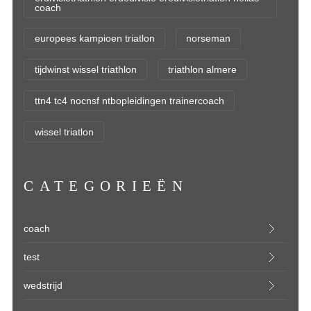
coach
europees kampioen triatlon
norseman
tijdwinst wissel triathlon
triathlon almere
ttn4 tc4 nocnsf ntbopleidingen trainercoach
wissel triatlon
CATEGORIEËN
coach
test
wedstrijd