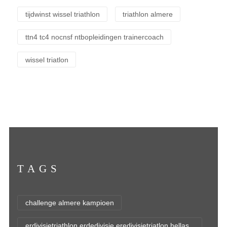
tijdwinst wissel triathlon
triathlon almere
ttn4 tc4 nocnsf ntbopleidingen trainercoach
wissel triatlon
TAGS
challenge almere kampioen
erdivisietriathlon erdedivisie eredivisietriatlon hellas